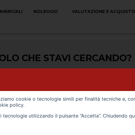
MMERCIALI
NOLEGGIO
VALUTAZIONE E ACQUISTO
COLO CHE STAVI CERCANDO?
izziamo cookie o tecnologie simili per finalità tecniche e, co
kie policy
.
tali tecnologie utilizzando il pulsante “Accetta”. Chiudendo q