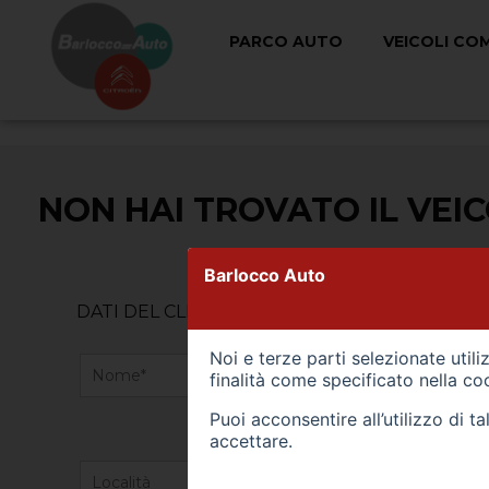
PARCO AUTO
VEICOLI CO
NON HAI TROVATO IL VEI
Barlocco Auto
DATI DEL CLIENTE
Noi e terze parti selezionate util
finalità come specificato nella
coo
Puoi acconsentire all’utilizzo di 
accettare.