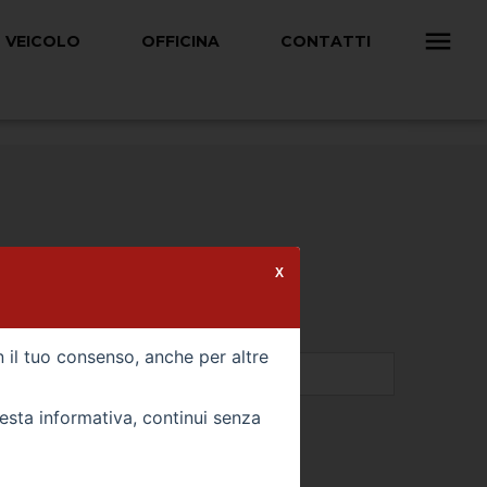
 VEICOLO
OFFICINA
CONTATTI
X
n il tuo consenso, anche per altre
uesta informativa, continui senza