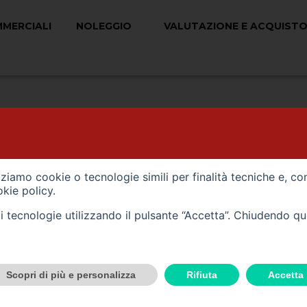
MMERCIALI
NOLEGGIO
VALUTAZIONE E ACQUISTO
 CONTIENE (0) VEICOLI
izziamo cookie o tecnologie simili per finalità tecniche e, co
kie policy
.
tali tecnologie utilizzando il pulsante “Accetta”. Chiudendo q
Scopri di più e personalizza
Rifiuta
Accetta