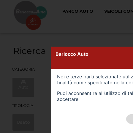
PARCO AUTO
VEICOLI CO
Ricerca
LA LISTA
Barlocco Auto
CATEGORIA
Noi e terze parti selezionate util
finalità come specificato nella
coo
Auto
Veicoli
Commerciali
Puoi acconsentire all’utilizzo di 
accettare.
TIPOLOGIA
Usato
Km 0