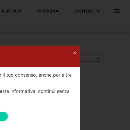
 VEICOLO
OFFICINA
CONTATTI
X
Ordina per:
n il tuo consenso, anche per altre
uesta informativa, continui senza